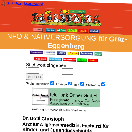
zur Bezirksauswahl
INFO & NAH­VER­SORG­UNG für
Graz-
Eggenberg
Stich­wort ein­geben
:
Suche im Namen
Adresse
Text
Stich­worte
Werbung auf www.heinzelmaennchen.at
Dr. Göttl Christoph
Arzt für Allgemeinmedizin, Facharzt für
Kinder- und Jugendpsychiatrie